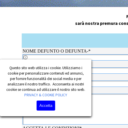
sarà nostra premura cons
MESSAGGIO DI CORDOGLIO
NOME DEFUNTO O DEFUNTA-
*
digita il nome e cognomedel defunto o defunta
TUO NOME-
*
Questo sito web utilizza i cookie. Utilizziamo i
digita il tuo nome e cognome
cookie per personalizzare contenuti ed annunci,
TUA EMAIL-
*
per fornire funzionalità dei social media e per
CAMPO OBLIGATORIO TUA EMAIL 
analizzare il nostro traffico. Acconsenta ai nostri
cookie se continua ad utilizzare il nostro sito web.
MESSAGGIO-
*
PRIVACY & COOKIE POLICY
DIGITA IL TESTO DA INVIARE
Accetta