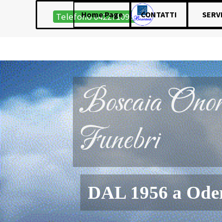
Vai ai contenuti
Salta menù
Home Page
CONTATTI
SERVI
Telefono 0422710985
MESSAGGIO DI CORDOGLIO BOS
Boscaia Onor
Funebri
DAL 1956 a Ode