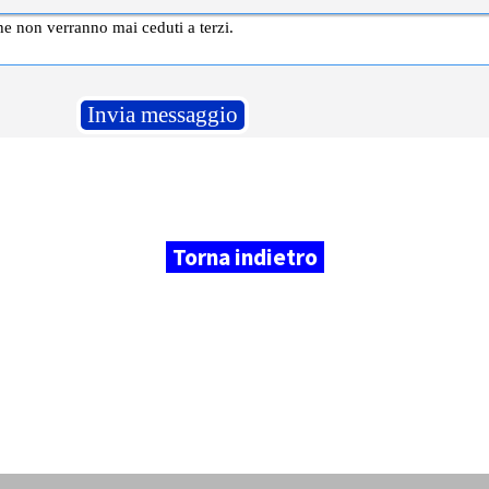
SAGGIO
che non verranno mai ceduti a terzi.
Torna indietro