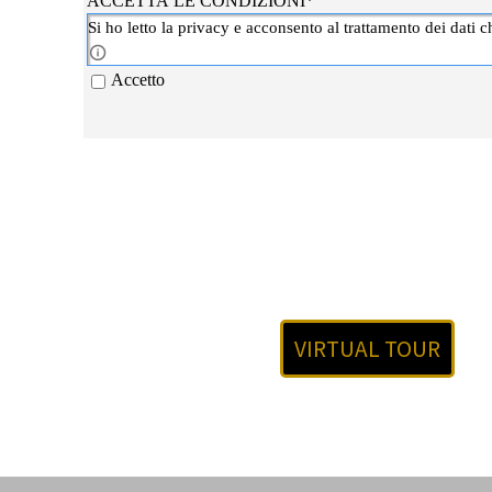
ACCETTA LE CONDIZIONI
*
ACCETTA LE CONDIZIONI PER INVIARE IL MES
Si ho letto la privacy e acconsento al trattamento dei dati 
Accetto
VIRTUAL TOUR