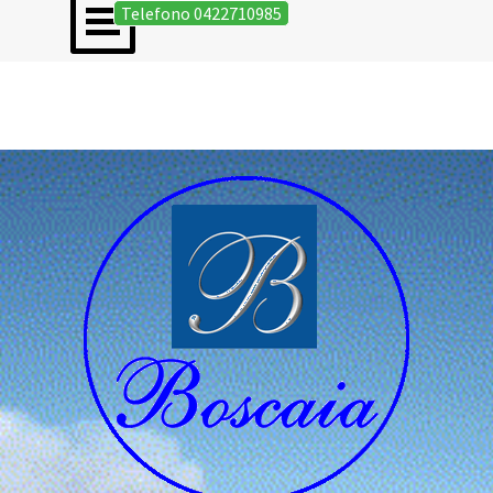
Salta menù
Vai ai contenuti
Telefono 0422710985
Contatti Onoranze Funebri Boscaia |
Oderzo unica sede