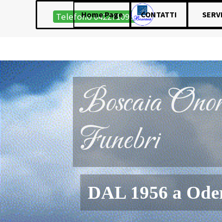
Vai ai contenuti
Salta menù
Home Page
CONTATTI
SERVI
Telefono 0422710985
SOCREM-MESSAGGIO
Boscaia Onor
Funebri
DAL 1956 a Ode