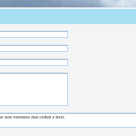
TELL. O CELLULARE
SAGGIO
che non verranno mai ceduti a terzi.