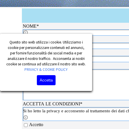
MESSAGGIO DI CORDOGLIO
NOME
*
DIGITA IL TUO NOME
COGNOME
*
Questo sito web utilizza i cookie. Utilizziamo i
digita il tuo nome e cognome
cookie per personalizzare contenuti ed annunci,
NUMERO TELEFONO
*
per fornire funzionalità dei social media e per
CAMPO OBLIGATORIO TUO NUMERO DI 
analizzare il nostro traffico. Acconsenta ai nostri
cookie se continua ad utilizzare il nostro sito web.
MESSAGGIO-
*
PRIVACY & COOKIE POLICY
DIGITA IL TESTO DA INVIARE
Accetta
ACCETTA LE CONDIZIONI
*
ACCETTA LE CONDIZIONI PER INVIARE IL MES
Si ho letto la privacy e acconsento al trattamento dei dati 
Accetto