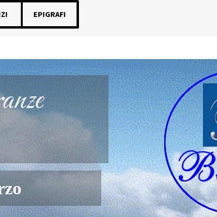
ZI
EPIGRAFI
anze
rzo