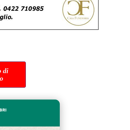
 di
io
BRI