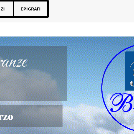
ZI
EPIGRAFI
on Boscaia Onoranze Funebri Oderzo
anze
rzo