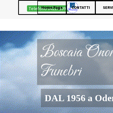
Vai ai contenuti
Salta menù
Home Page
CONTATTI
SERVI
Telefono 0422710985
Maria Anna Antoniol ved Andre
Boscaia Onor
Funebri
DAL 1956 a Ode