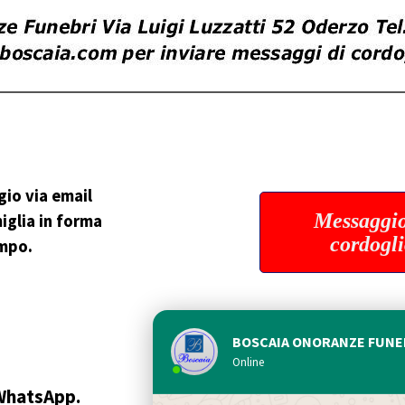
gio
via email
Messaggio
iglia in forma
cordogl
empo.
BOSCAIA ONORANZE FUNE
Online
 WhatsApp.