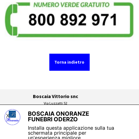
Torna indietro
Boscaia Vittorio snc
Via Luzza
tti,52
fronte ospedale
BOSCAIA ONORANZE
31046 ODERZO (TV)
X
FUNEBRI ODERZO
P.I. 03149960266
Torna ai contenuti
Trasparenza
Installa questa applicazione sulla tua
delle erogazioni pubbliche
schermata principale per
La società Boscaia Snc con codice fiscale
un'esperienza migliore