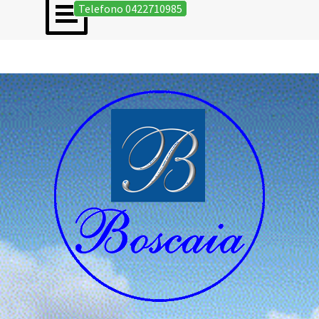
Salta menù
Vai ai contenuti
Telefono 0422710985
Ovideo Gierotto Oderzo Boscaia o.f.