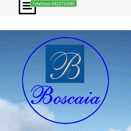
Salta menù
Vai ai contenuti
Telefono 0422710985
Roman Marco Colfrancui di Oderzo