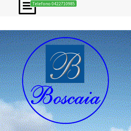
Salta menù
Vai ai contenuti
Telefono 0422710985
Epigrafi on line GIOVANNA DE NARDI